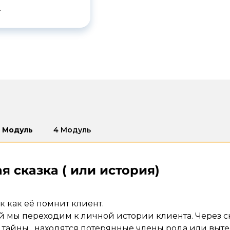
.
3 Модуль
4 Модуль
 сказка ( или история)
к как её помнит клиент.
й мы переходим к личной истории клиента. Через с
тайны , находятся потерянные члены рода или выте