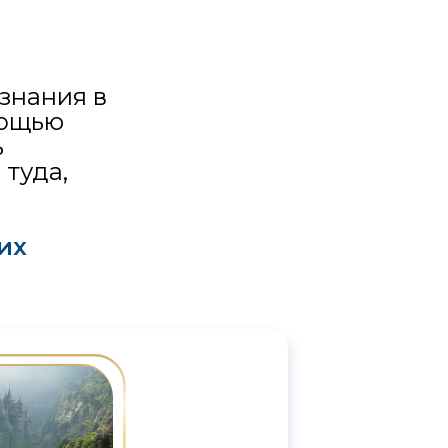
 знания в
мощью
ь
туда,
их