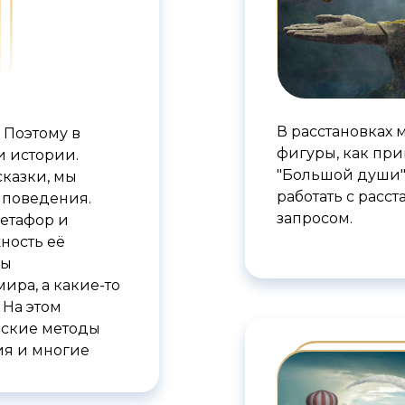
В расстановках
 Поэтому в
фигуры, как пр
и истории.
"Большой души"
сказки, мы
работать с расст
 поведения.
запросом.
етафор и
ность её
мы
ира, а какие-то
 На этом
еские методы
ия и многие