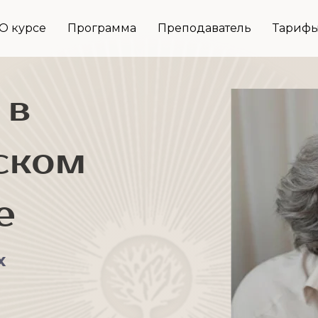
О курсе
Программа
Преподаватель
Тариф
 в
ском
е
х