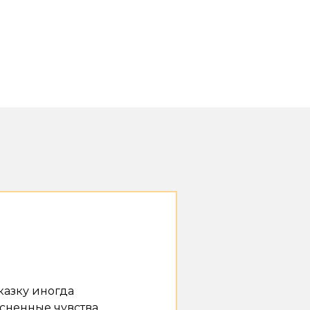
казку иногда
сненные чувства.