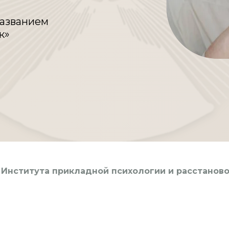
названием
к»
т
Института прикладной психологии и расстанов