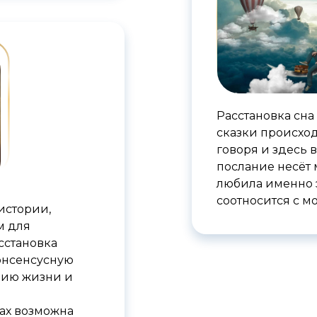
Расстановка сн
сказки происходи
говоря и здесь 
послание несёт 
любила именно э
соотносится с 
истории,
м для
сстановка
онсенсусную
рию жизни и
ах возможна